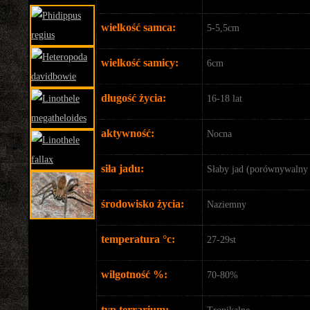
wielkość samca:
5-5,5cm
wielkość samicy:
6cm
długość życia:
16-18 lat
aktywność:
Nocna
siła jadu:
Słaby jad (porównywalny 
środowisko życia:
Naziemny
temperatura °c:
27-29st
wilgotność %:
70-80%
typ terrarium: