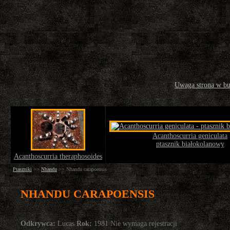
Uwaga strona w b
Acanthoscurria geniculata
ptasznik białokolanowy
Acanthoscurria theraphosoides
Ptaszniki
>>
Nhandu
>>
Nhandu carapoensis
NHANDU CARAPOENSIS
Odkrywca:
Lucas
Rok:
1981 Nie wymaga rejestracji