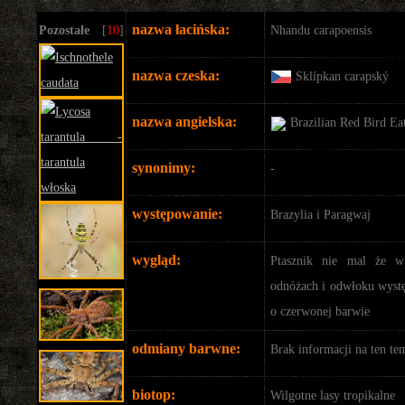
nazwa łacińska:
Pozostałe
[
10
]
Nhandu carapoensis
nazwa czeska:
Sklípkan carapský
nazwa angielska:
Brazilian Red Bird Ea
synonimy:
-
występowanie:
Brazylia i Paragwaj
wygląd:
Ptasznik nie mal że w
odnóżach i odwłoku wystę
o czerwonej barwie
odmiany barwne:
Brak informacji na ten te
biotop:
Wilgotne lasy tropikalne