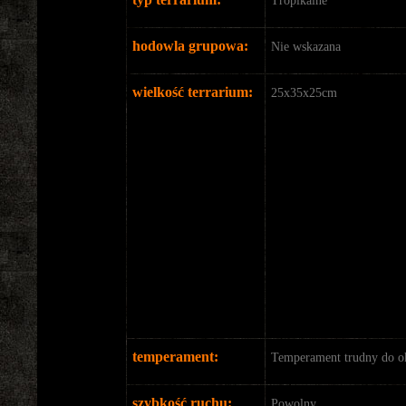
Tropikalne
hodowla grupowa:
Nie wskazana
wielkość terrarium:
25x35x25cm
temperament:
Temperament trudny do ok
szybkość ruchu:
Powolny