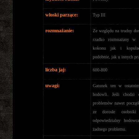
włoski parzące:
Typ III
rozmnażanie:
Ze względu na trudny dos
rzadko rozmnażany w h
kokonu jak i kopulac
podobnie, jak u innych prz
liczba jaj:
600-800
uwagi:
Gatunek ten w ostatnim
hodowli. Jeśli chodzi
problemów nawet począ
ze dorosłe osobniki
odpowiedzialny hodow
żadnego problemu.