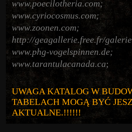
www.poecilotheria.com;
www.cyriocosmus.com;
www.zoonen.com;
http://geagallerie.free.fr/galeri
www.phg-vogelspinnen.de;
www.tarantulacanada.ca
;
UWAGA KATALOG W BUDOW
TABELACH MOGĄ BYĆ JESZ
AKTUALNE.!!!!!!