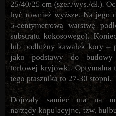
25/40/25 cm (szer./wys./dł.). O
być również wyższe. Na jego
5-centymetrową warstwę podł
substratu kokosowego). Koniec
lub podłużny kawałek kory – p
jako podstawy do budowy 
torfowej kryjówki. Optymalna 
tego ptasznika to 27-30 stopni.
Dojrzały samiec ma na nog
narządy kopulacyjne, tzw. bulbu