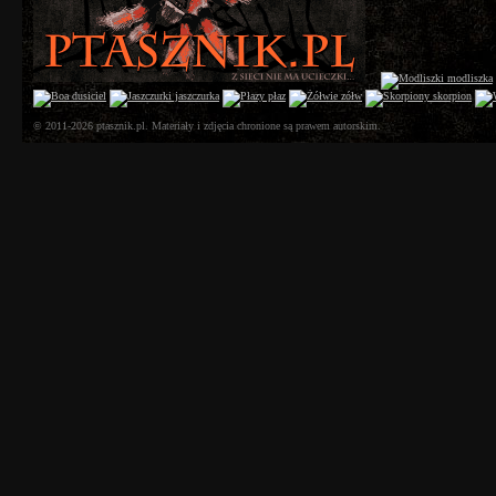
© 2011-2026 ptasznik.pl. Materiały i zdjęcia chronione są prawem autorskim.