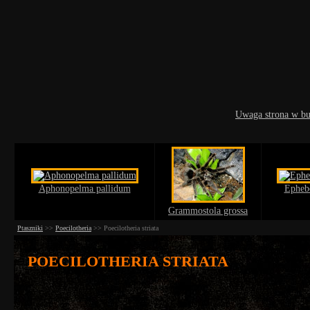
Uwaga strona w b
Aphonopelma pallidum
Epheb
Grammostola grossa
Ptaszniki
>>
Poecilotheria
>>
Poecilotheria striata
POECILOTHERIA STRIATA