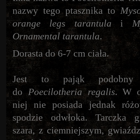
nazwy tego ptasznika to
Myso
orange legs tarantula
i
M
Ornamental tarantula
.
Dorasta do 6-7 cm ciała.
Jest to pająk podobny
do
Poecilotheria regalis
. W o
niej nie posiada jednak róż
spodzie odwłoka. Tarczka gr
szara, z ciemniejszym, gwiaźd