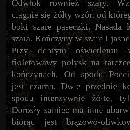
Odwłok również szary. Wz
ciągnie się żółty wzór, od któr
boki szare paseczki. Nasada
szara. Kończyny w szare i jasne
Przy dobrym oświetleniu w
fioletowawy połysk na tarczce
kończynach. Od spodu Poecilo
jest czarna. Dwie przednie 
spodu intensywnie żółte, ty
Dorosły samiec ma inne ubarwi
biorąc jest brązowo-oliwk