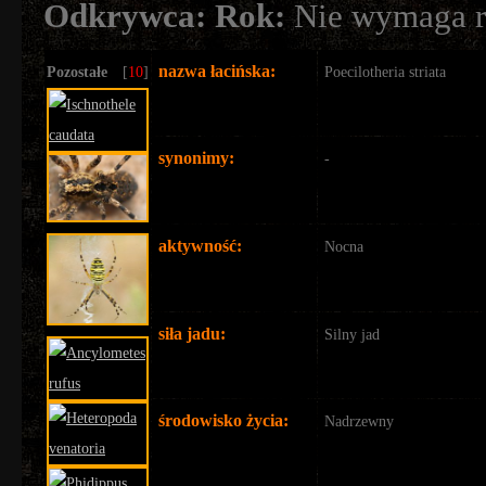
Odkrywca:
Rok:
Nie wymaga re
nazwa łacińska:
Pozostałe
[
10
]
Poecilotheria striata
synonimy:
-
aktywność:
Nocna
siła jadu:
Silny jad
środowisko życia:
Nadrzewny