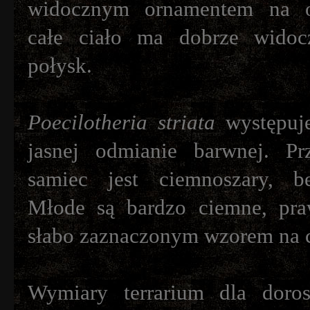
widocznym ornamentem na o
całe ciało ma dobrze widocz
połysk.
Poecilotheria striata
występuje
jasnej odmianie barwnej. Pr
samiec jest ciemnoszary, b
Młode są bardzo ciemne, pra
słabo zaznaczonym wzorem na c
Wymiary terrarium dla doros