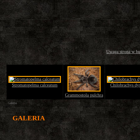
Uwaga strona w b
Stromatopelma calceatum
Chilobrachys dy
Grammostola pulchra
Galeria
GALERIA