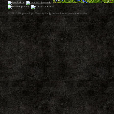
© 2011-2026 ptasznik.pl. Materiały i zdjęcia chronione są prawem autorskim.