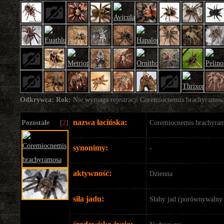
Odkrywca:
Rok:
Nie wymaga rejestracji
Coremiocnemis brachyramos
nazwa łacińska:
Pozostałe
[
2
]
Coremiocnemis brachyra
synonimy:
-
aktywność:
Dzienna
siła jadu:
Słaby jad (porównywalny 