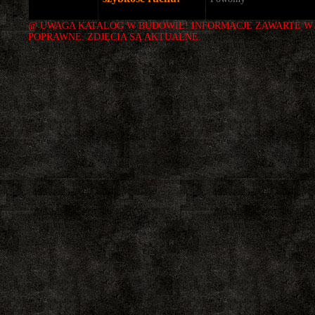
@ UWAGA KATALOG W BUDOWIE! INFORMACJE ZAWARTE W 
POPRAWNE. ZDJĘCIA SĄ AKTUALNE.