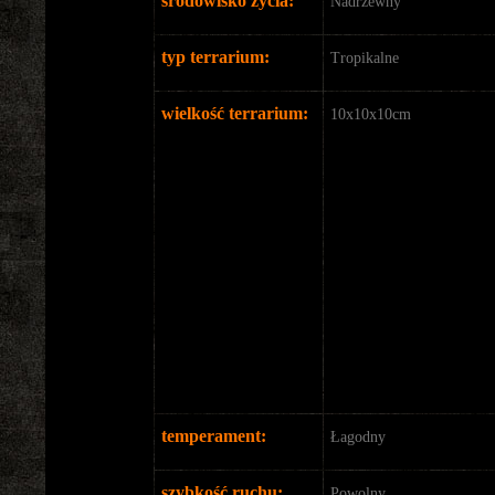
środowisko życia:
Nadrzewny
typ terrarium:
Tropikalne
wielkość terrarium:
10x10x10cm
temperament:
Łagodny
szybkość ruchu:
Powolny