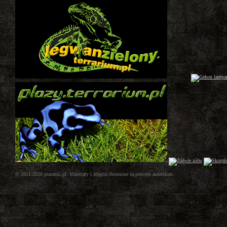
© 2011-2026 ptasznik.pl. Materiały i zdjęcia chronione są prawem autorskim.