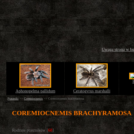
Uwaga strona w b
Aphonopelma pallidum
Ceratogyrus marshalli
Ptaszniki
>>
Coremiocnemis
>>
Coremiocnemis brachyramosa
COREMIOCNEMIS BRACHYRAMOSA
Rodzaje ptaszników [
68
]