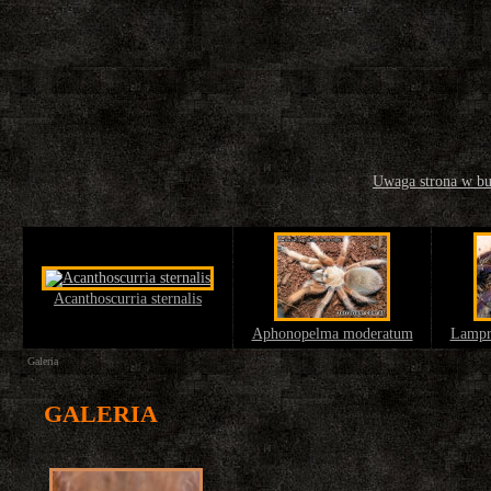
Uwaga strona w b
Acanthoscurria sternalis
Aphonopelma moderatum
Lampr
Galeria
GALERIA