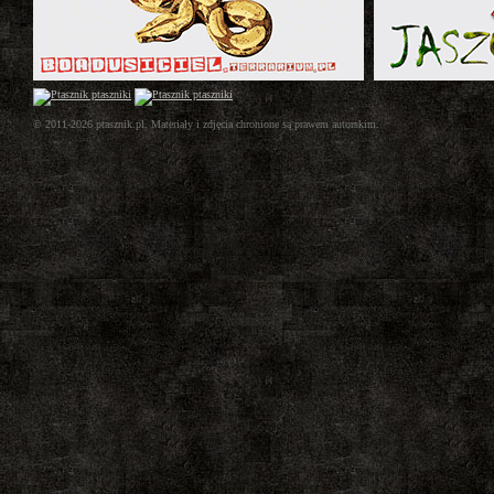
© 2011-2026 ptasznik.pl. Materiały i zdjęcia chronione są prawem autorskim.