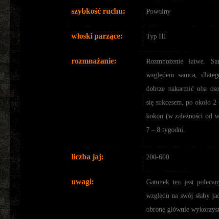
szybkość ruchu:
Powolny
włoski parzące:
Typ III
rozmnażanie:
Rozmnożenie łatwe. Sa
względem samca, dlateg
dobrze nakarmić oba oso
się sukcesem, po około 2
kokon (w zależności od w
7 – 8 tygodni.
liczba jaj:
200-600
uwagi:
Gatunek ten jest polecan
względu na swój słaby ja
obronę głównie wykorzyst