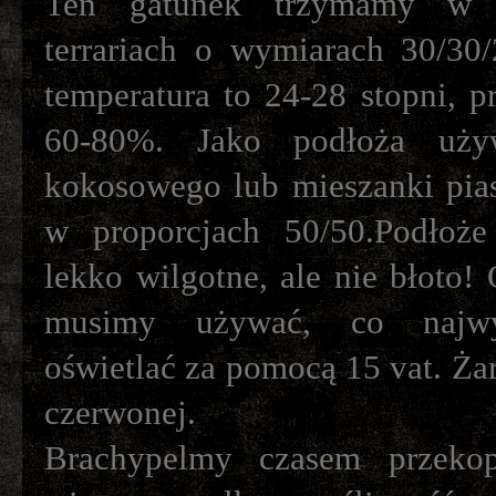
Ten gatunek trzymamy w s
terrariach o wymiarach 30/30
temperatura to 24-28 stopni, p
60-80%. Jako podłoża uż
kokosowego lub mieszanki pi
w proporcjach 50/50.Podłoż
lekko wilgotne, ale nie błoto! 
musimy używać, co najw
oświetlać za pomocą 15 vat. Żar
czerwonej.
Brachypelmy czasem przekopu