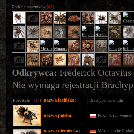
Rodzaje ptaszników [
68
]
Odkrywca:
Frederick Octavius
Nie wymaga rejestracji
Brachyp
nazwa łacińska:
Pozostałe
[
10
]
Brachypelma smithi
nazwa polska:
Ptasznik czerwonoko
nazwa niemiecka:
Mexikanische Rotkni