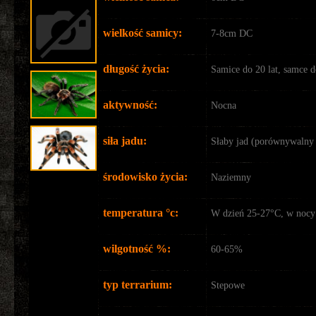
wielkość samicy:
7-8cm DC
długość życia:
Samice do 20 lat, samce do
aktywność:
Nocna
siła jadu:
Słaby jad (porównywalny 
środowisko życia:
Naziemny
temperatura °c:
W dzień 25-27°C, w nocy
wilgotność %:
60-65%
typ terrarium:
Stepowe