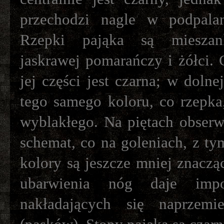
przechodzi nagle w podpala
Rzepki pająka są mieszank
jaskrawej pomarańczy i żółci.
jej części jest czarna; w dolne
tego samego koloru, co rzepka
wyblakłego. Na piętach obser
schemat, co na goleniach, z t
kolory są jeszcze mniej znaczą
ubarwienia nóg daje impo
nakładających się naprzemi