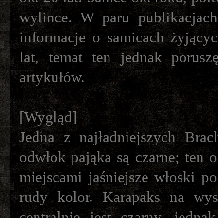
wylince. W paru publikacjach
informacje o samicach żyjący
lat, temat ten jednak porus
artykułów.
[Wygląd]
Jedna z najładniejszych Bra
odwłok pająka są czarne; ten os
miejscami jaśniejsze włoski p
rudy kolor. Karapaks na wys
centralnie jest czarny, jedna