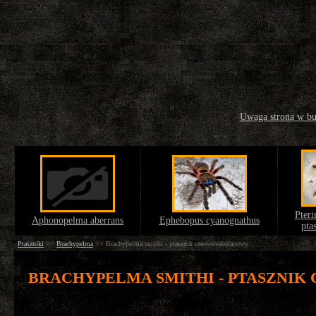
Uwaga strona w b
Pteri
Aphonopelma aberrans
Ephebopus cyanognathus
pta
Ptaszniki
>>
Brachypelma
>>
Brachypelma smithi - ptasznik czerwonokolanowy
BRACHYPELMA SMITHI - PTASZNI