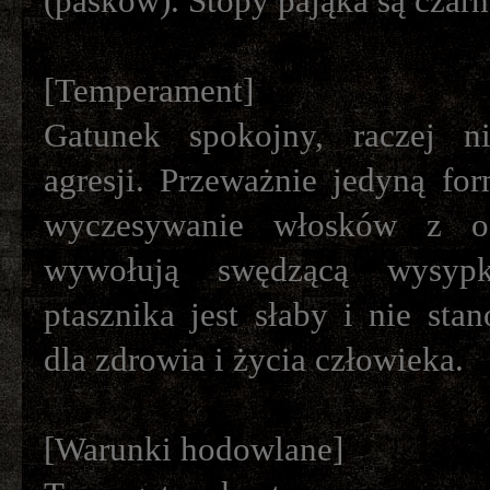
(pasków). Stopy pająka są czarn
[Temperament]
Gatunek spokojny, raczej n
agresji. Przeważnie jedyną fo
wyczesywanie włosków z od
wywołują swędzącą wysyp
ptasznika jest słaby i nie sta
dla zdrowia i życia człowieka.
[Warunki hodowlane]