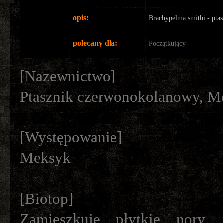
opis:
Brachypelma smithi - pta
polecany dla:
Początkujący
[Nazewnictwo]
Ptasznik czerwonokolanowy, M
[Występowanie]
Meksyk
[Biotop]
Zamieszkuje płytkie nory, 