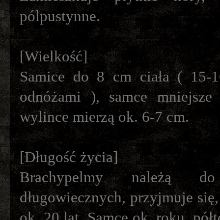
pólpustynne.
[Wielkość]
Samice do 8 cm ciała ( 15-
odnóżami ), samce mniejsze 
wylince mierzą ok. 6-7 cm.
[Długość życia]
Brachypelmy należą do
długowiecznych, przyjmuje się,
ok. 20 lat. Samce ok. roku, półt