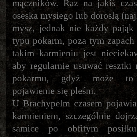
mączników. Raz na jakiś cza
oseska mysiego lub dorosłą (naj
mysz, jednak nie każdy pająk 
typu pokarm, poza tym zapach 
takim karmieniu jest niecieka
aby regularnie usuwać resztki
pokarmu, gdyż może to
pojawienie się pleśni.
U Brachypelm czasem pojawia
karmieniem, szczególnie dojrza
samice po obfitym posiłku