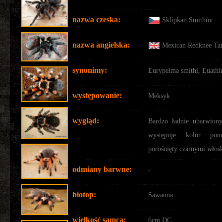
nazwa czeska:
Sklípkan Smithův
nazwa angielska:
Mexican Redknee Tar
synonimy:
Eurypelma smithi, Euathl
występowanie:
Meksyk
wygląd:
Bardzo ładnie ubarwion
występuje kolor pom
porośnięty czarnymi włos
odmiany barwne:
-
biotop:
Sawanna
wielkość samca:
6cm DC