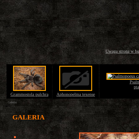
Uwaga strona w b
Psal
pta
Grammostola pulchra
Aphonopelma texense
Galeria
GALERIA