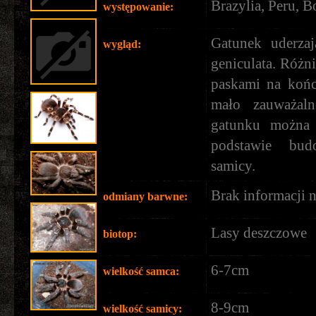
Brazylia, Peru, B
występowanie:
Gatunek uderza
wygląd:
geniculata. Różn
paskami na kończ
mało zauważal
gatunku można 
podstawie bu
samicy.
Brak informacji n
odmiany barwne:
Lasy deszczowe
biotop:
6-7cm
wielkość samca:
8-9cm
wielkość samicy: