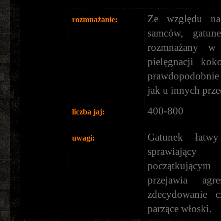
Ze względu na
rozmnażanie:
samców, gatun
rozmnażany w 
pielęgnacji kok
prawdopodobnie
jak u innych prze
400-800
liczba jaj:
Gatunek łatw
uwagi:
sprawiają
początkującym
przejawia agr
zdecydowanie cz
parzące włoski.