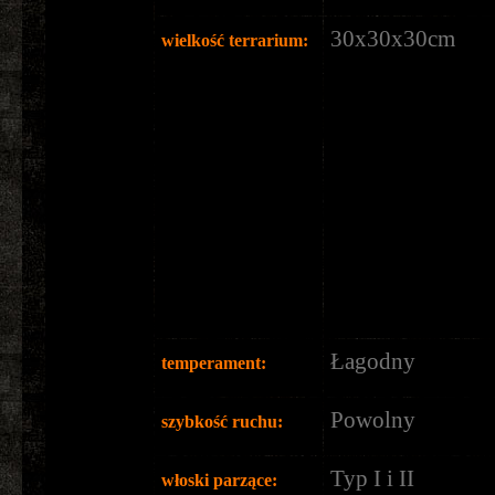
30x30x30cm
wielkość terrarium:
Łagodny
temperament:
Powolny
szybkość ruchu:
Typ I i II
włoski parzące: