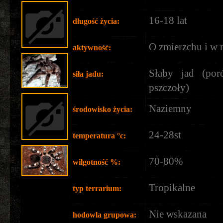
16-18 lat
długość życia:
O zmierzchu i w 
aktywność:
Słaby jad (po
siła jadu:
pszczoły)
Naziemny
środowisko życia:
24-28st
temperatura °c:
70-80%
wilgotność %:
Tropikalne
typ terrarium:
Nie wskazana
hodowla grupowa: