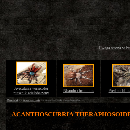
Uwaga strona w b
Avicularia versicolor
Nhandu chromatus
Pterinochilu
ptasznik wielobarwny
Ptaszniki
>>
Acanthoscurria
>>
Acanthoscurria theraphosoides
ACANTHOSCURRIA THERAPHOSOID