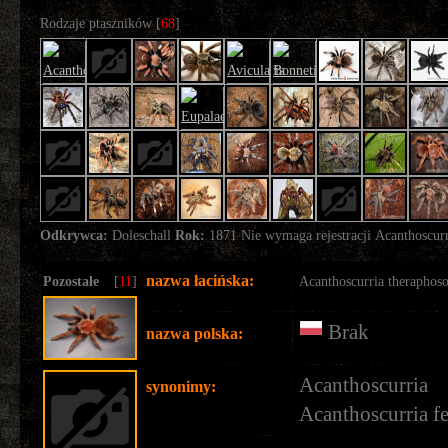
Rodzaje ptaszników [
68
]
Odkrywca:
Doleschall
Rok:
1871 Nie wymaga rejestracji
Acanthoscurr
nazwa łacińska:
Pozostałe
[
11
]
Acanthoscurria theraphoso
Brak
nazwa polska:
Acanthoscurr
synonimy:
Acanthoscurria fe