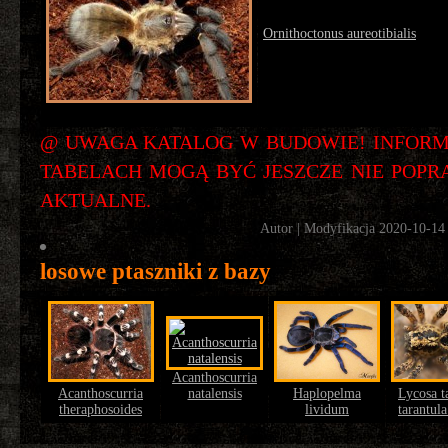
Ornithoctonus aureotibialis
@ UWAGA KATALOG W BUDOWIE! INFORM
TABELACH MOGĄ BYĆ JESZCZE NIE POPRA
AKTUALNE.
Autor
| Modyfikacja 2020-10-14
losowe ptaszniki z bazy
Acanthoscurria
Acanthoscurria
natalensis
Haplopelma
Lycosa t
theraphosoides
lividum
tarantul