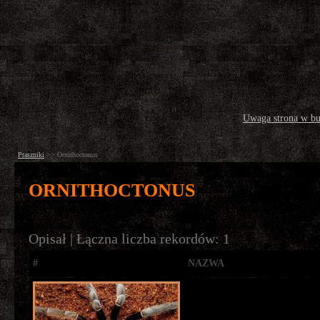
Uwaga strona w b
Ptaszniki
>>
Ornithoctonus
ORNITHOCTONUS
Opisał | Łączna liczba rekordów: 1
#
NAZWA