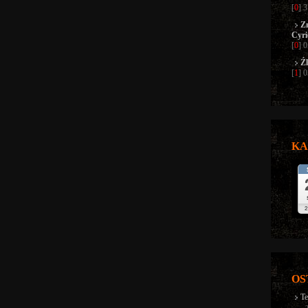
[
0
] 
Z
Cyri
[
0
] 
Źl
[
1
] 
KA
OS
Te