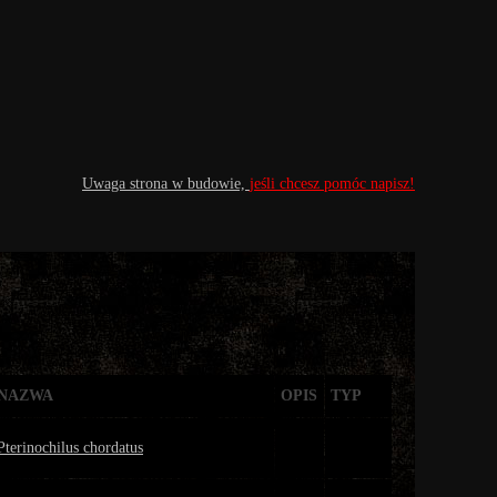
Uwaga strona w budowie,
jeśli chcesz pomóc napisz!
NAZWA
OPIS
TYP
Pterinochilus chordatus