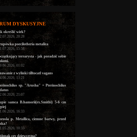
RUM DYSKUSYJNE
k określić wiek?
02.07.2026, 20:28
upówka poecilotheria metalica
01.07.2026, 15:58
czątkujący terrarysta - jak poradzić sobie
ałami.
29.06.2026, 01:02
xowanie z wylinki tilltocatl vagans
24.06.2026, 13:21
erinochilus sp. "Arusha" = Pterinochilus
datus
22.06.2026, 21:07
upie samca B.hamorii(ex.Smithi) 5-6 cm
epiej
11.06.2026, 16:33
orosla p. Metallica, ciemne barwy, przed
nka?
31.05.2026, 10:33
hlopak czy dziewczyna?