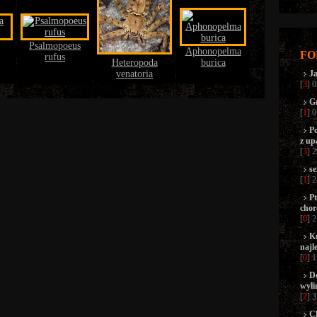
Psalmopoeus
Aphonopelma
FO
rufus
Heteropoda
burica
venatoria
Ja
[
3
] 
Gr
[
1
] 
Po
z up
[
3
] 
se
[
1
] 
Pt
chor
[
0
] 
K
najl
[
0
] 
D
wyli
[
2
] 
C