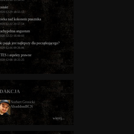
ntakt
2020-12-29 18:55:13
ieka nad kokonem ptasznika
2020-12-22 20:57:54
rachypelma angustum
2020-12-22 16:00:03
ki pająk jest najlepszy dla początkującego?
2020-12-16 09:26:06
TES i aspekty prawne
2020-12-08 18:25:25
DAKCJA
Norbert Grosicki
AbaddonBCN
więcej...