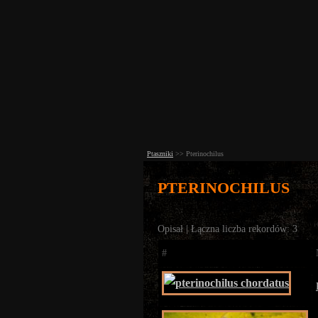
Ptaszniki
>>
Pterinochilus
PTERINOCHILUS
Opisał | Łączna liczba rekordów: 3
#