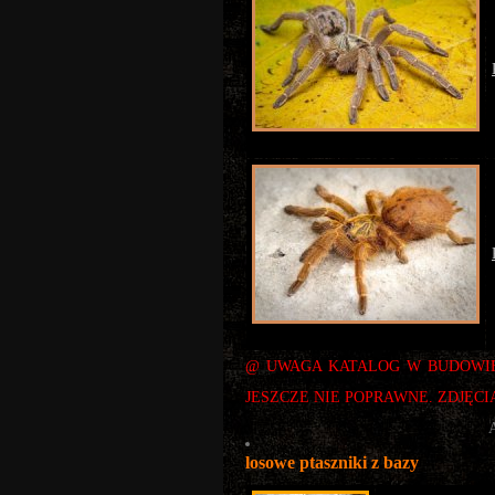
@ UWAGA KATALOG W BUDOWIE
JESZCZE NIE POPRAWNE. ZDJĘCI
losowe ptaszniki z bazy