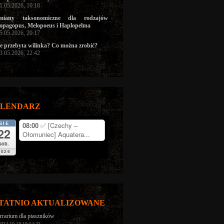
31.05.2026, 10:18
miany taksonomiczne dla rodzajów
opagopus, Melopoeus i Haplopelma
05.05.2026, 20:17
e przebyta wilinka? Co można zrobić?
03.05.2026, 22:42
LENDARZ
SIE
08:00
✅ [Czechy –
22
Ołomuniec] Aquatera...
sob.
2026
TATNIO AKTUALIZOWANE
rrarium dla ptaszników
2024-10-18 19:54:33