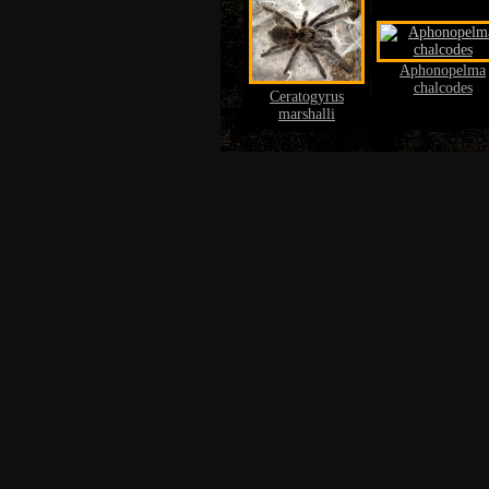
Aphonopelma
chalcodes
Ceratogyrus
marshalli