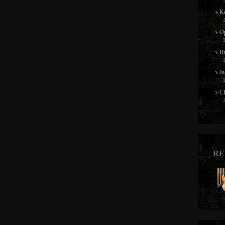
Ko
Op
B
Ja
CI
RE