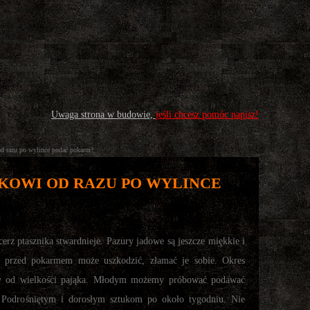
Uwaga strona w budowie,
jeśli chcesz pomóc napisz!
d razu po wylince podać pokarm?
KOWI OD RAZU PO WYLINCE
rz ptasznika stwardnieje. Pazury jadowe są jeszcze miękkie i
ć przed pokarmem może uszkodzić, złamać je sobie. Okres
eży od wielkości pająka. Młodym możemy próbować podawać
 Podrośniętym i dorosłym sztukom po około tygodniu. Nie