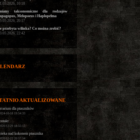
31.05.2026, 10:18
miany taksonomiczne dla rodzajów
opagopus, Melopoeus i Haplopelma
05.05.2026, 20:17
e przebyta wilinka? Co można zrobić?
03.05.2026, 22:42
LENDARZ
TATNIO AKTUALIZOWANE
rrarium dla ptaszników
2024-10-18 19:54:33
ntakt
2020-12-29 18:55:13
ieka nad kokonem ptasznika
2020-12-22 20:57:54