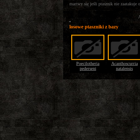
martwy się jeśli ptasznik nie zaatakuje 
losowe ptaszniki z bazy
Poecilotheria
Acanthoscurria
pederseni
natalensis