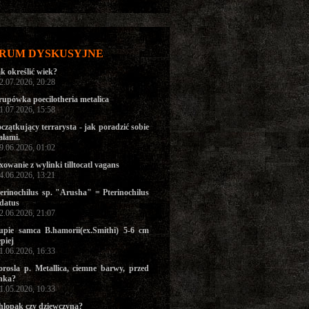
RUM DYSKUSYJNE
k określić wiek?
02.07.2026, 20:28
upówka poecilotheria metalica
01.07.2026, 15:58
czątkujący terrarysta - jak poradzić sobie
ałami.
29.06.2026, 01:02
xowanie z wylinki tilltocatl vagans
24.06.2026, 13:21
erinochilus sp. "Arusha" = Pterinochilus
datus
22.06.2026, 21:07
upie samca B.hamorii(ex.Smithi) 5-6 cm
epiej
11.06.2026, 16:33
orosla p. Metallica, ciemne barwy, przed
nka?
31.05.2026, 10:33
hlopak czy dziewczyna?