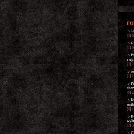
FO
Ja
[
3
] 
Gr
[
1
] 
Po
z up
[
3
] 
se
[
1
] 
Pt
chor
[
0
] 
K
najl
[
0
] 
D
wyli
[
2
] 
C