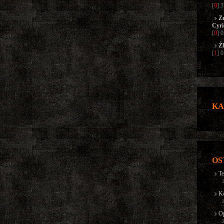
[
0
] 
Z
Cyri
[
0
] 
Źl
[
1
] 
KA
OS
Te
Ko
Op