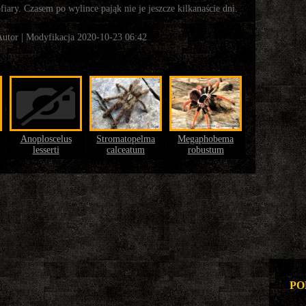
ofiary. Czasem po wylince pająk nie je jeszcze kilkanaście dni.
Autor
| Modyfikacja 2020-10-23 06:42
Anoploscelus
Stromatopelma
Megaphobema
lesserti
calceatum
robustum
PO