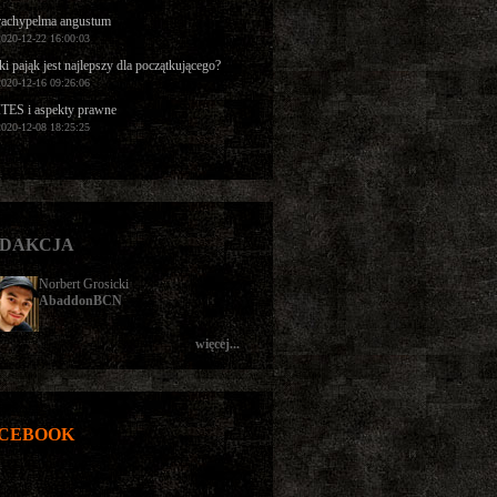
rachypelma angustum
2020-12-22 16:00:03
ki pająk jest najlepszy dla początkującego?
2020-12-16 09:26:06
TES i aspekty prawne
2020-12-08 18:25:25
DAKCJA
Norbert Grosicki
AbaddonBCN
więcej...
CEBOOK