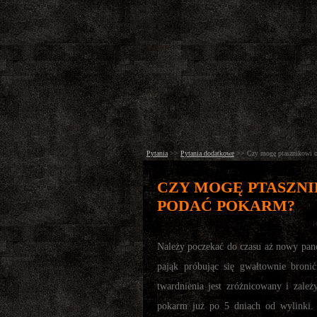
Pytania
>>
Pytania dodatkowe
>>
Czy mogę ptasznikowi o
CZY MOGĘ PTASZNI
PODAĆ POKARM?
Należy poczekać do czasu aż nowy pance
pająk próbując się gwałtownie broni
twardnienia jest zróżnicowany i zal
pokarm już po 5 dniach od wylinki.