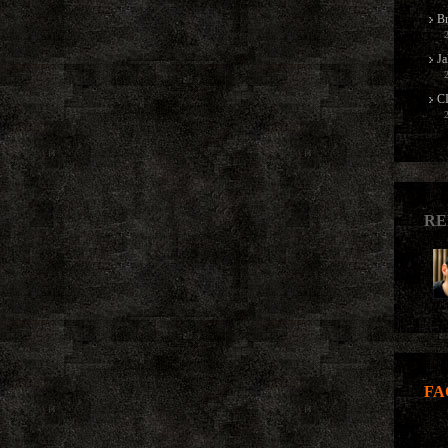
B
Ja
CI
RE
FA