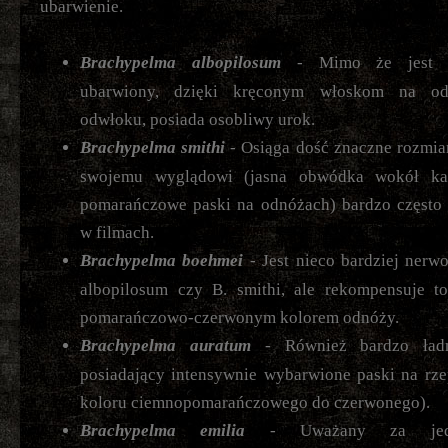
ubarwienie.
Brachypelma albopilosum
- Mimo że jest je
ubarwiony, dzięki kręconym włoskom na od
odwłoku, posiada osobliwy urok.
Brachypelma smithi
- Osiąga dość znaczne rozmiar
swojemu wyglądowi (jasna obwódka wokół ka
pomarańczowe paski na odnóżach) bardzo często 
w filmach.
Brachypelma boehmei
- Jest nieco bardziej nerw
albopilosum czy B. smithi, ale rekompensuje t
pomarańczowo-czerwonym kolorem odnóży.
Brachypelma auratum
- Również bardzo ładn
posiadający intensywnie wybarwione paski na rz
koloru ciemnopomarańczowego do czerwonego).
Brachypelma emilia
- Uważany za jed