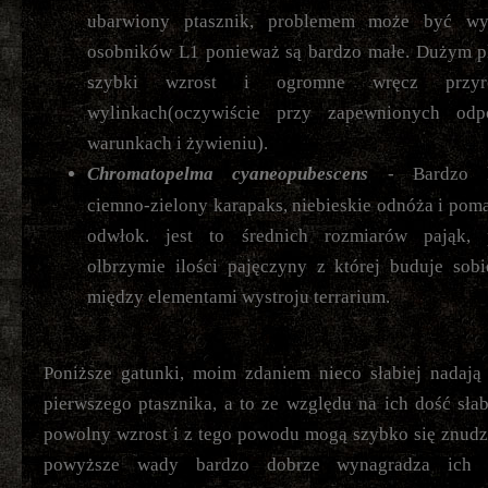
ubarwiony ptasznik, problemem może być wy
osobników L1 ponieważ są bardzo małe. Dużym pl
szybki wzrost i ogromne wręcz przyr
wylinkach(oczywiście przy zapewnionych odp
warunkach i żywieniu).
Chromatopelma cyaneopubescens
- Bardzo k
ciemno-zielony karapaks, niebieskie odnóża i po
odwłok. jest to średnich rozmiarów pająk, 
olbrzymie ilości pajęczyny z której buduje sob
między elementami wystroju terrarium.
Poniższe gatunki, moim zdaniem nieco słabiej nadają
pierwszego ptasznika, a to ze względu na ich dość słab
powolny wzrost i z tego powodu mogą szybko się znudz
powyższe wady bardzo dobrze wynagradza ich w