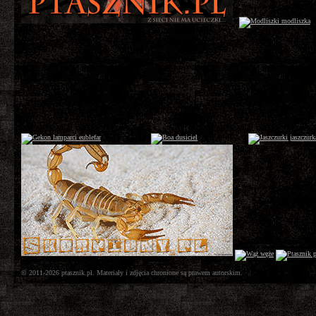
© 2011-2026 ptasznik.pl. Materiały i zdjęcia chronione są prawem autorskim.