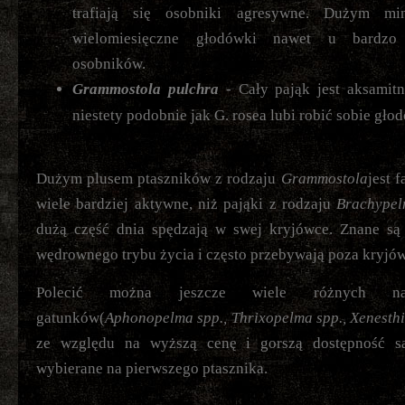
trafiają się osobniki agresywne. Dużym m
wielomiesięczne głodówki nawet u bardzo
osobników.
Grammostola pulchra
- Cały pająk jest aksamitn
niestety podobnie jak G. rosea lubi robić sobie gło
Dużym plusem ptaszników z rodzaju
Grammostola
jest f
wiele bardziej aktywne, niż pająki z rodzaju
Brachype
dużą część dnia spędzają w swej kryjówce. Znane są
wędrownego trybu życia i często przebywają poza kryjó
Polecić można jeszcze wiele różnych naz
gatunków(
Aphonopelma spp., Thrixopelma spp., Xenesthi
ze względu na wyższą cenę i gorszą dostępność są
wybierane na pierwszego ptasznika.