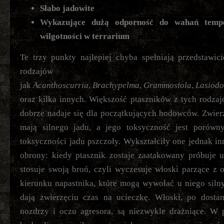
Słabo jadowite
Wykazujące dużą odporność do wahań tempe
wilgotności w terrarium
Te trzy punkty najlepiej chyba spełniają przedstawici
rodzajów
jak
Acanthoscurria
,
Brachypelma
,
Grammostola
,
Lasiodo
oraz kilka innych. Większość ptaszników z tych rodza
dobrze nadaje się dla początkujących hodowców. Zwierz
mają silnego jadu, a jego toksyczność jest porówn
toksyczności jadu pszczoły. Wykształciły one jednak in
obrony: kiedy ptasznik zostaje zaatakowany próbuje u
stosuje swoją broń, czyli wyczesuje włoski parzące z
kierunku napastnika, które mogą wywołać u niego siln
dają zwierzęciu czas na ucieczkę. Włoski, po dostan
nozdrzy i oczu agresora, są niezwykle drażniące. W 