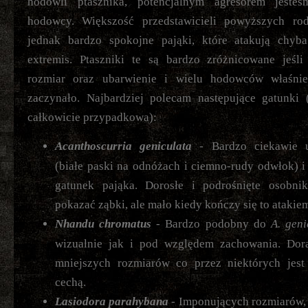
hodowli ptasznika, potencjalnym agresorem jest
hodowcy. Większość przedstawicieli powyższych rod
jednak bardzo spokojne pająki, które atakują chyba
extremis. Ptaszniki te są bardzo zróżnicowane jeśli
rozmiar oraz ubarwienie i wielu hodowców właśni
zaczynało. Najbardziej polecam następujące gatunki 
całkowicie przypadkowa):
Acanthoscurria geniculata
- Bardzo ciekawie 
(białe paski na odnóżach i ciemno-rudy odwłok) i
gatunek pająka. Dorosłe i podrośnięte osobniki
pokazać ząbki, ale mało kiedy kończy się to atakie
Nhandu chromatus
- Bardzo podobny do
A. geni
wizualnie jak i pod względem zachowania. Dora
mniejszych rozmiarów co przez niektórych jest
cechą.
Lasiodora parahybana
- Imponujących rozmiarów, 