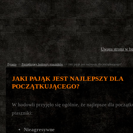
Uwaga strona w b
Pytania
>>
Początkujący hodowcy ptaszników
>>
Jaki pająk jest najlepszy dla początkującego?
JAKI PAJĄK JEST NAJLEPSZY DLA
POCZĄTKUJĄCEGO?
W hodowli przyjęło się ogólnie, że najlepsze dla początk
ptaszniki:
Nieagresywne