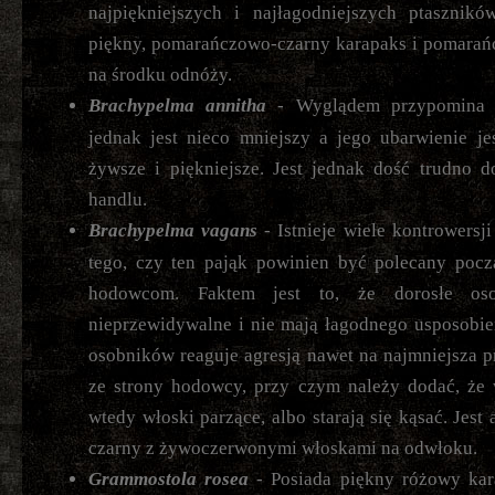
najpiękniejszych i najłagodniejszych ptasznikó
piękny, pomarańczowo-czarny karapaks i pomarań
na środku odnóży.
Brachypelma annitha
- Wyglądem przypomin
jednak jest nieco mniejszy a jego ubarwienie je
żywsze i piękniejsze. Jest jednak dość trudno 
handlu.
Brachypelma vagans
- Istnieje wiele kontrowersji
tego, czy ten pająk powinien być polecany pocz
hodowcom. Faktem jest to, że dorosłe oso
nieprzewidywalne i nie mają łagodnego usposobie
osobników reaguje agresją nawet na najmniejsza 
ze strony hodowcy, przy czym należy dodać, że 
wtedy włoski parzące, albo starają się kąsać. Jest 
czarny z żywoczerwonymi włoskami na odwłoku.
Grammostola rosea
- Posiada piękny różowy kar