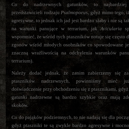
Co do nadrzewnych gatunków, to najbardziej
przedstawicieli rodzaju
Psalmopoeus
, gdyż mimo tego, i
agresywne, to jednak ich jad jest bardzo słaby i nie są t
na warunki panujące w terrarium, jak
Avicularia
sp
wspomnieć, że wśród tych ptaszników notuje się często d
zgonów wśród młodych osobników co spowodowane jes
znaczną wrażliwością na odchylenia warunków pan
terrarium).
Należy dodać jednak, że zanim zabierzemy się z
ptaszników nadrzewnych, powinniśmy mieć j
doświadczenie przy obchodzeniu się z ptasznikami, gdyż
gatunki nadrzewne są bardzo szybkie oraz mają zd
skoków.
Co do pająków podziemnych, to nie nadają się dla począ
gdyż ptaszniki te są zwykle bardzo agresywne i mocno