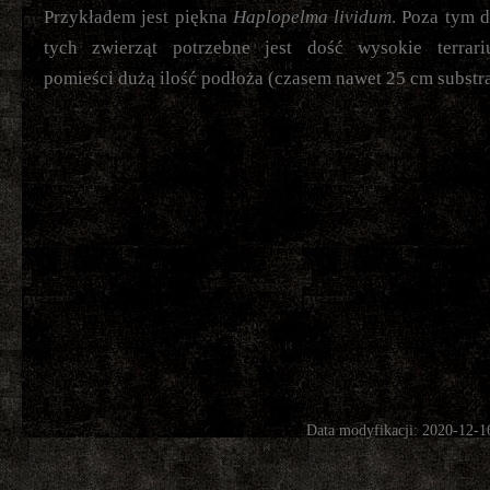
Przykładem jest piękna
Haplopelma lividum
. Poza tym 
tych zwierząt potrzebne jest dość wysokie terrari
pomieści dużą ilość podłoża (czasem nawet 25 cm substra
Data modyfikacji: 2020-12-1