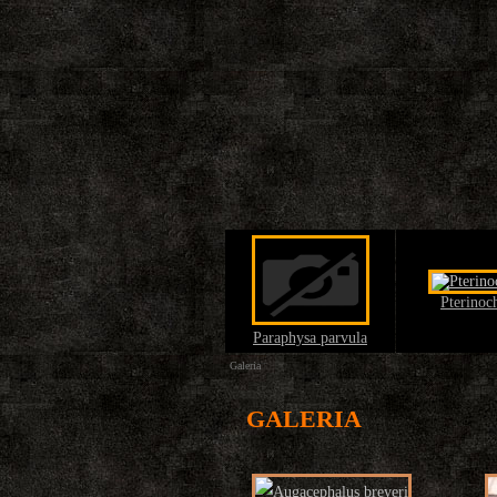
Pterinoch
Paraphysa parvula
Galeria
GALERIA