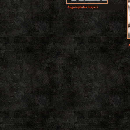
Augacephalus breyeri
A