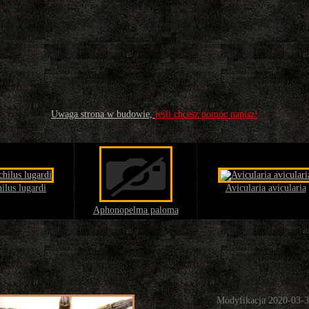
Uwaga strona w budowie,
jeśli chcesz pomóc napisz!
ilus lugardi
Avicularia avicularia
Aphonopelma paloma
Modyfikacja 2020-03-3