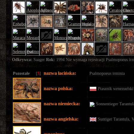
Odkrywca:
Saager
Rok:
1994 Nie wymaga rejestracji
Psalmopoeus irm
nazwa łacińska:
Pozostałe
[
5
]
Psalmopoeus irminia
nazwa polska:
Ptasznik wenezuelski
nazwa niemiecka:
Sonnentieger Tarantul
nazwa angielska:
Suntiger Tarantula, V