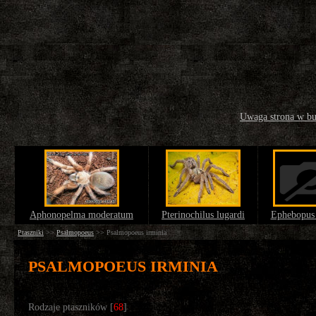
Uwaga strona w b
Aphonopelma moderatum
Pterinochilus lugardi
Ephebopus
Ptaszniki
>>
Psalmopoeus
>>
Psalmopoeus irminia
PSALMOPOEUS IRMINIA
Rodzaje ptaszników [
68
]