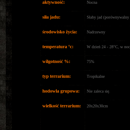
aktywność:
Nocna
siła jadu:
Słaby jad (porównywalny 
środowisko życia:
Nadrzewny
temperatura °c:
W dzień 24 - 28°C, w noc
wilgotność %:
75%
typ terrarium:
Tropikalne
hodowla grupowa:
Nie zaleca się.
wielkość terrarium:
20x20x30cm