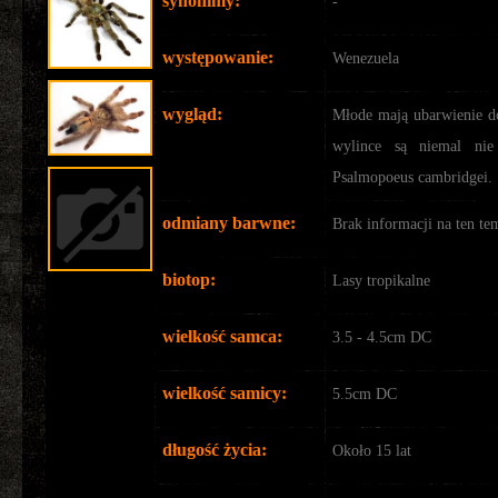
synonimy:
-
występowanie:
Wenezuela
wygląd:
Młode mają ubarwienie d
wylince są niemal ni
Psalmopoeus cambridgei.
odmiany barwne:
Brak informacji na ten te
biotop:
Lasy tropikalne
wielkość samca:
3.5 - 4.5cm DC
wielkość samicy:
5.5cm DC
długość życia:
Około 15 lat