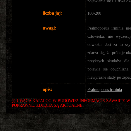
pojawienia się L1 trwa ok
liczba jaj:
100-200
uwagi:
Psalmopoeus irminia ni
człowieka, nie wyczesu
odwłoka. Jest za to szy
zdarza się, że próbuje u
przykrych skutków dla
pojawia się opuchlizna,
niewyraźne ślady po zęba
opis:
Psalmopoeus irminia
@ UWAGA KATALOG W BUDOWIE! INFORMACJE ZAWARTE W 
POPRAWNE. ZDJĘCIA SĄ AKTUALNE.