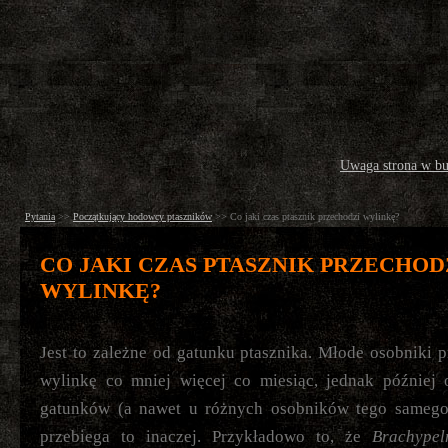
Uwaga strona w b
Pytania
>>
Początkujący hodowcy ptaszników
>>
Co jaki czas ptasznik przechodzi wylinkę?
CO JAKI CZAS PTASZNIK PRZECHOD
WYLINKĘ?
Jest to zależne od gatunku ptasznika. Młode osobniki 
wylinkę co mniej więcej co miesiąc, jednak później 
gatunków (a nawet u różnych osobników tego samego
przebiega to inaczej. Przykładowo to, że
Brachypel