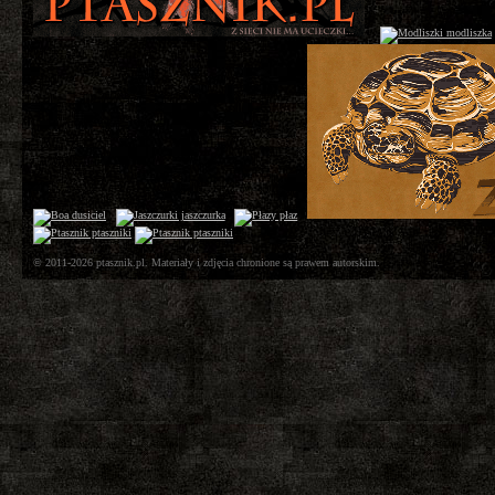
© 2011-2026 ptasznik.pl. Materiały i zdjęcia chronione są prawem autorskim.