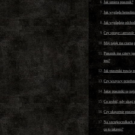
Jak umiera ptasznik?
Jak wygląda hemolimf
Jak wyglądają odchod
Czy spraye i aerozol
Mój pająk ma czarną 
Ptasznik ma cztery ja
jest?
Jak ptaszniki trawią 
Czy wszyscy przedst
Jakie ptaszniki są naj
Co zrobić, gdy ukąsi 
Czy ukąszenie ptaszn
Na szczękoczułkach m
co to takiego?