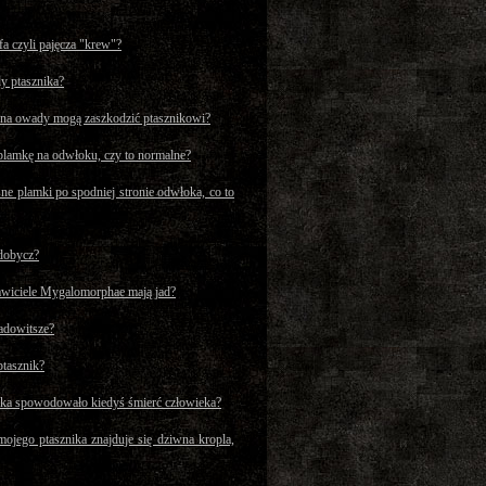
a czyli pajęcza "krew"?
y ptasznika?
e na owady mogą zaszkodzić ptasznikowi?
plamkę na odwłoku, czy to normalne?
sne plamki po spodniej stronie odwłoka, co to
zdobycz?
awiciele Mygalomorphae mają jad?
jadowitsze?
ptasznik?
ika spowodowało kiedyś śmierć człowieka?
ojego ptasznika znajduje się dziwna kropla,