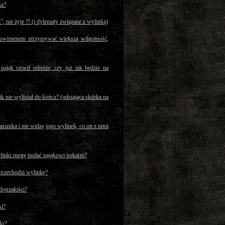
ka?
", nie żyje ?! (i dylematy związane z wylinką)
owinienem utrzymywać większą wilgotność,
 pająk stracił odnóże, czy już tak będzie na
ik nie wyliniał do końca? (odstająca skórka na
znika i nie widzę jego wylinek, co on z nimi
ylinki mogę podać pająkowi pokarm?
 przechodzi wylinkę?
dojrzałości?
ki?
ki?