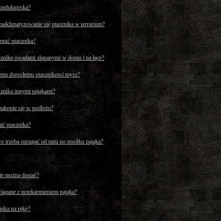
konduktorska?
 zaaklimatyzowanie się ptasznika w terrarium?
mić ptasznika?
znika owadami złapanymi w domu i na łące?
mu dorosłemu ptasznikowi mysz?
znika innymi pająkami?
zakopie się w podłożu?
mić ptasznika?
 trzeba sprzątać od razu po posiłku pająka?
 je można dostać?
wiązane z przekarmieniem pająka?
nika na rękę?