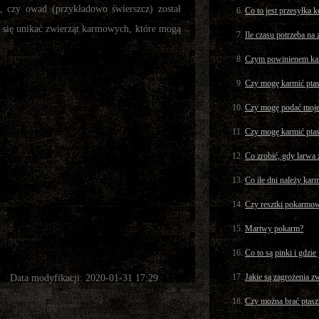
, czy owad (przykładowo świerszcz) został
Co to jest przesyłka 
 się unikać zwierząt karmowych, które mogą
Ile czasu potrzeba na
Czym powinienem kar
Czy mogę karmić ptas
Czy mogę podać moje
Czy mogę karmić ptas
Co zrobić, gdy larwa 
Co ile dni należy kar
Czy resztki pokarmowe
Martwy pokarm?
Co to są pinki i gdzie
Jakie są zagrożenia z
Data modyfikacji: 2020-01-31 17:29
Czy można brać ptasz