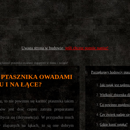
Uwaga strona w budowie,
jeśli chcesz pomóc napisz!
 karmić ptasznika owadami złapanymi w domu i na łące?
Początkujący hodowcy ptas
 PTASZNIKA OWADAMI
 I NA ŁĄCE?
Jaki pająk jest najlep
Wielkość zbiornika dl
u, to nie powinno się karmić ptasznika takim
Co powinno znajdowa
ów jest dość często zatruta preparatami
Czy żwirek nadaje się
zbycia się (dezynsekcja). W przypadku much
Gdzie kupić pająka?
w złapanych na łąkach, to są one dobrym