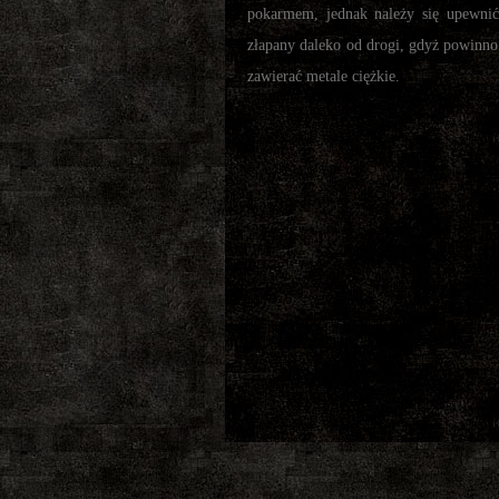
pokarmem, jednak należy się upewnić
złapany daleko od drogi, gdyż powinno
zawierać metale ciężkie.