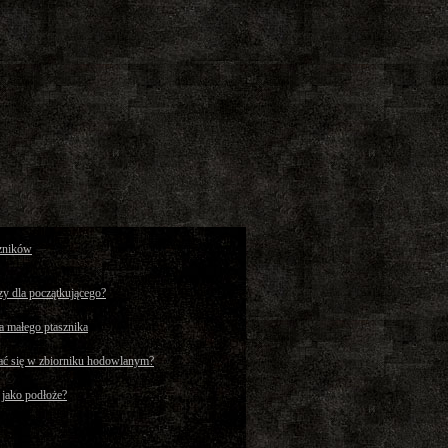
zników
szy dla początkującego?
a małego ptasznika
ć się w zbiorniku hodowlanym?
 jako podłoże?