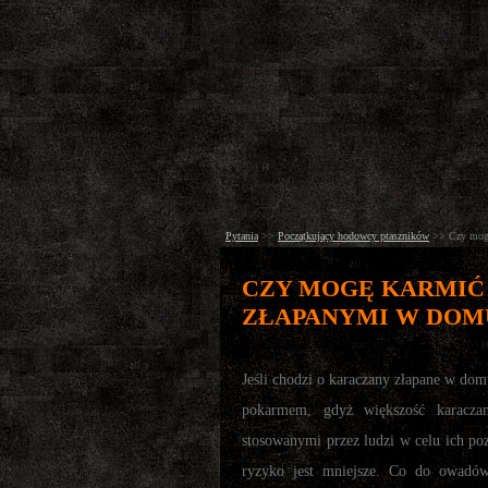
Pytania
>>
Początkujący hodowcy ptaszników
>>
Czy mogę
CZY MOGĘ KARMIĆ
ZŁAPANYMI W DOMU
Jeśli chodzi o karaczany złapane w dom
pokarmem, gdyż większość karaczan
stosowanymi przez ludzi w celu ich po
ryzyko jest mniejsze. Co do owadó