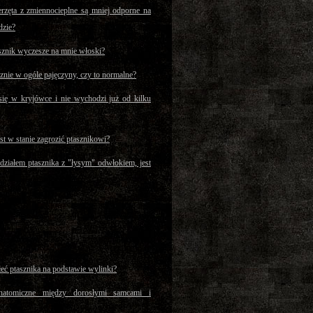
rzęta z zmiennocieplne są mniej odporne na
dzie?
asznik wyczesze na mnie włoski?
znie w ogóle pajęczyny, czy to normalne?
się w kryjówce i nie wychodzi już od kilku
t w stanie zagrozić ptasznikowi?
działem ptasznika z "łysym" odwłokiem, jest
eć ptasznika na podstawie wylinki?
anatomiczne między dorosłymi samcami i