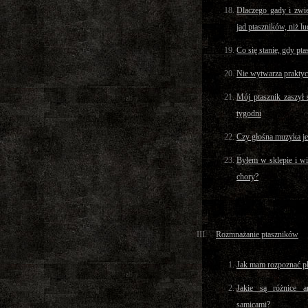
Dlaczego gady i zwie
jad ptaszników, niż lu
Co się stanie, gdy pt
Nie wytwarza praktyc
Mój ptasznik zaszył 
tygodni
Czy głośna muzyka jes
Byłem w sklepie i wi
chory?
Rozmnażanie ptaszników
Jak mam rozpoznać pł
Jakie są różnice 
samicami?