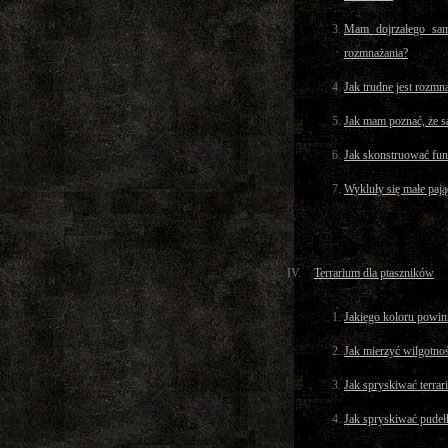
Mam dojrzałego sam
rozmnażania?
Jak trudne jest rozmn
Jak mam poznać, że s
Jak skonstruować fun
Wykluły się małe pając
Terrarium dla ptaszników
Jakiego koloru powin
Jak mierzyć wilgotno
Jak spryskiwać terra
Jak spryskiwać pudeł