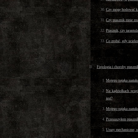
Czy mogę hodować ki
Czy ptasznik mnie zn
Ptasznik, czy tarantul
Co zrobić, gdy uciekn
Fizjologia i choroby ptaszn
Mojego pająka zaatako
Na kądziołkach przę
jest?
Mojego pająka zaatako
Przesuszyłem ptaszni
Urazy mechaniczne, u