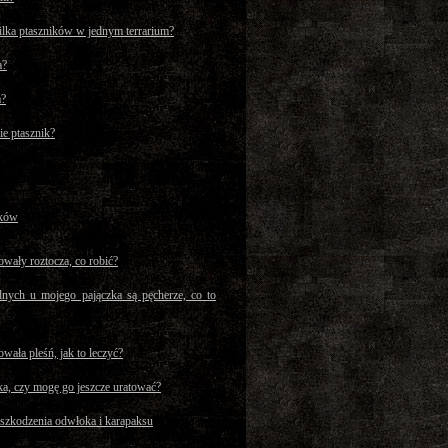
lka ptaszników w jednym terrarium?
a?
a?
ie ptasznik?
ików
wały roztocza, co robić?
dnych u mojego pajączka są pęcherze, co to
wała pleśń, jak to leczyć?
ka, czy mogę go jeszcze uratować?
szkodzenia odwłoka i karapaksu