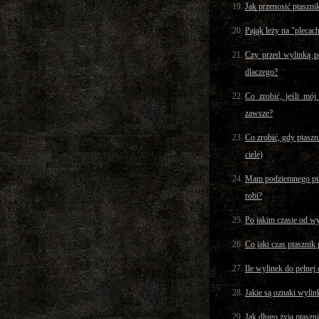
Jak przenosić ptaszni
Pająk leży na "plecach
Czy przed wylinką p
dlaczego?
Co zrobić, jeśli mój
zawsze?
Co zrobić, gdy ptaszn
ciele)
Mam podziemnego ptas
robi?
Po jakim czasie od w
Co jaki czas ptasznik
Ile wylinek do pełnej 
Jakie są oznaki wylin
Jak długo żyją ptaszni