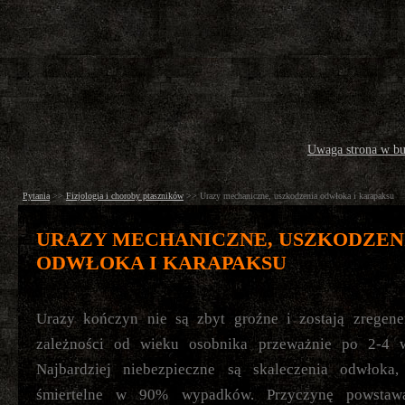
Uwaga strona w b
Pytania
>>
Fizjologia i choroby ptaszników
>>
Urazy mechaniczne, uszkodzenia odwłoka i karapaksu
URAZY MECHANICZNE, USZKODZEN
ODWŁOKA I KARAPAKSU
Urazy kończyn nie są zbyt groźne i zostają zregen
zależności od wieku osobnika przeważnie po 2-4 w
Najbardziej niebezpieczne są skaleczenia odwłoka,
śmiertelne w 90% wypadków. Przyczynę powstawa