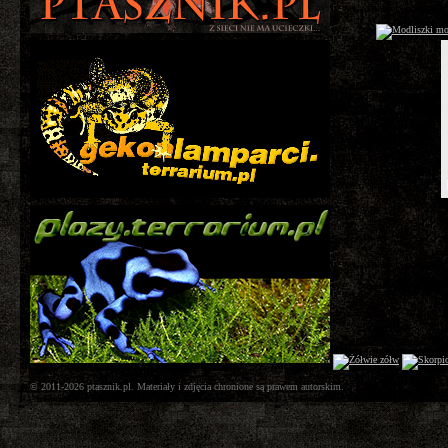
© 2011-2026 ptasznik.pl. Materiały i zdjęcia chronione są prawem autorskim.