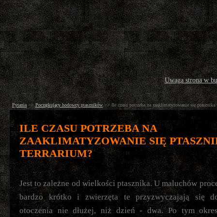
Uwaga strona w b
Pytania
>>
Początkujący hodowcy ptaszników
>>
Ile czasu potrzeba na zaaklimatyzowanie się ptasznika
ILE CZASU POTRZEBA NA
ZAAKLIMATYZOWANIE SIĘ PTASZNI
TERRARIUM?
Jest to zależne od wielkości ptasznika. U maluchów proce
bardzo krótko i zwierzęta te przyzwyczajają się 
otoczenia nie dłużej, niż dzień - dwa. Po tym okre