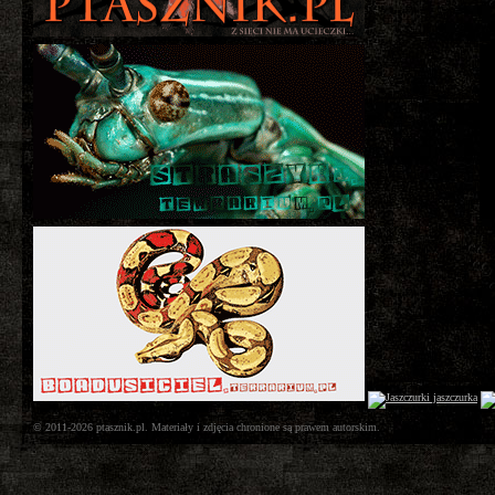
© 2011-2026 ptasznik.pl. Materiały i zdjęcia chronione są prawem autorskim.