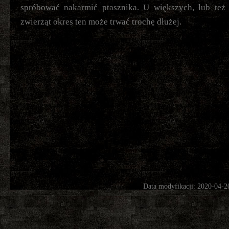
spróbować nakarmić ptasznika. U większych, lub też 
zwierząt okres ten może trwać trochę dłużej.
Data modyfikacji: 2020-04-2