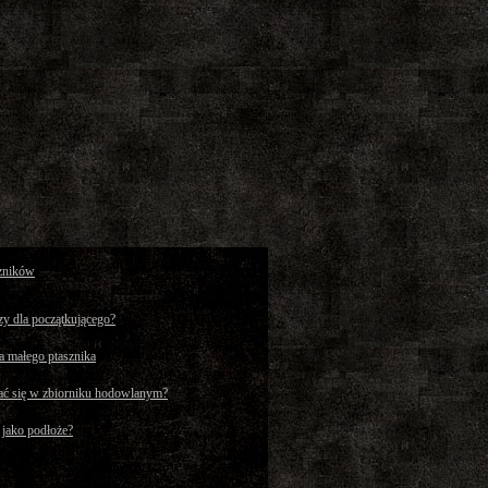
zników
szy dla początkującego?
a małego ptasznika
ć się w zbiorniku hodowlanym?
 jako podłoże?