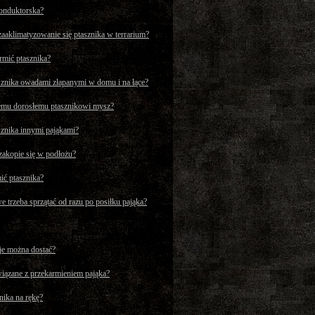
konduktorska?
 zaaklimatyzowanie się ptasznika w terrarium?
mić ptasznika?
znika owadami złapanymi w domu i na łące?
mu dorosłemu ptasznikowi mysz?
znika innymi pająkami?
zakopie się w podłożu?
mić ptasznika?
 trzeba sprzątać od razu po posiłku pająka?
 je można dostać?
wiązane z przekarmieniem pająka?
nika na rękę?