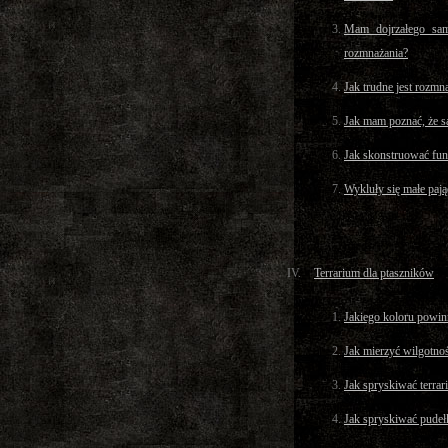
Mam dojrzałego sam
rozmnażania?
Jak trudne jest rozmn
Jak mam poznać, że s
Jak skonstruować fun
Wykluły się małe pając
Terrarium dla ptaszników
Jakiego koloru powin
Jak mierzyć wilgotno
Jak spryskiwać terra
Jak spryskiwać pudeł