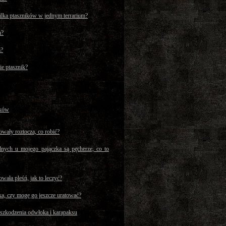
lka ptaszników w jednym terrarium?
a?
a?
ie ptasznik?
ików
wały roztocza, co robić?
dnych u mojego pajączka są pęcherze, co to
wała pleśń, jak to leczyć?
ka, czy mogę go jeszcze uratować?
szkodzenia odwłoka i karapaksu