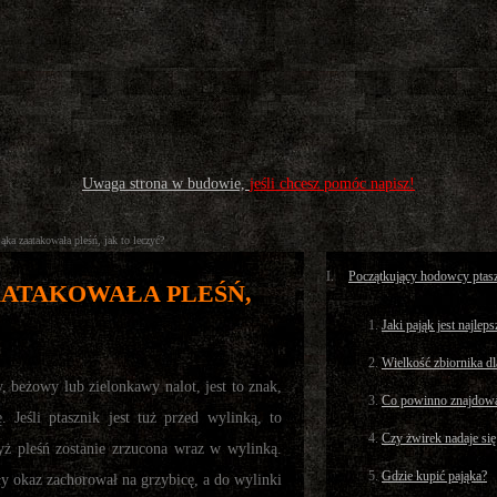
Uwaga strona w budowie,
jeśli chcesz pomóc napisz!
ąka zaatakowała pleśń, jak to leczyć?
Początkujący hodowcy ptas
AATAKOWAŁA PLEŚŃ,
Jaki pająk jest najlep
Wielkość zbiornika dl
, beżowy lub zielonkawy nalot, jest to znak,
Co powinno znajdowa
 Jeśli ptasznik jest tuż przed wylinką, to
Czy żwirek nadaje się
dyż pleśń zostanie zrzucona wraz w wylinką.
Gdzie kupić pająka?
y okaz zachorował na grzybicę, a do wylinki