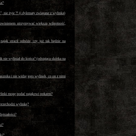
ka?
", nie żyje ?! (i dylematy związane z wylinką)
owinienem utrzymywać większą wilgotność,
 pająk stracił odnóże, czy już tak będzie na
ik nie wyliniał do końca? (odstająca skórka na
znika i nie widzę jego wylinek, co on z nimi
ylinki mogę podać pająkowi pokarm?
 przechodzi wylinkę?
dojrzałości?
ki?
ki?