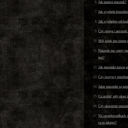
Jak umiera ptasznik?
Jak wygląda hemolimf
Jak wyglądają odchod
Czy spraye i aerozol
Mój pająk ma czarną 
Ptasznik ma cztery ja
jest?
Jak ptaszniki trawią 
Czy wszyscy przedst
Jakie ptaszniki są naj
Co zrobić, gdy ukąsi 
Czy ukąszenie ptaszn
Na szczękoczułkach m
co to takiego?