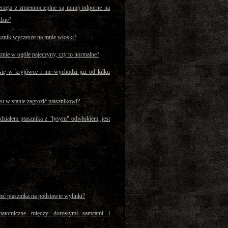
rzęta z zmiennocieplne są mniej odporne na
dzie?
asznik wyczesze na mnie włoski?
znie w ogóle pajęczyny, czy to normalne?
się w kryjówce i nie wychodzi już od kilku
t w stanie zagrozić ptasznikowi?
działem ptasznika z "łysym" odwłokiem, jest
eć ptasznika na podstawie wylinki?
anatomiczne między dorosłymi samcami i