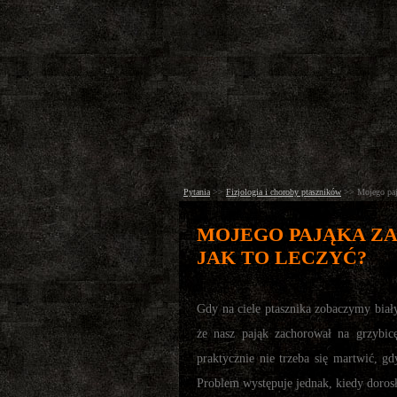
Pytania
>>
Fizjologia i choroby ptaszników
>>
Mojego paj
MOJEGO PAJĄKA Z
JAK TO LECZYĆ?
Gdy na ciele ptasznika zobaczymy biały
że nasz pająk zachorował na grzybicę.
praktycznie nie trzeba się martwić, g
Problem występuje jednak, kiedy dorosł