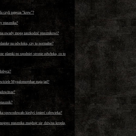
a czyli pajęcza "krew"?
y ptasznika?
e na owady mogą zaszkodzić ptasznikowi?
plamkę na odwłoku, czy to normalne?
sne plamki po spodniej stronie odwłoka, co to
zdobycz?
awiciele Mygalomorphae mają jad?
jadowitsze?
ptasznik?
ika spowodowało kiedyś śmierć człowieka?
ojego ptasznika znajduje się dziwna kropla,