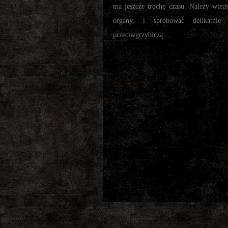
ma jeszcze trochę czasu. Należy wted
organy, i spróbować delikatnie
przeciwgrzybiczą.