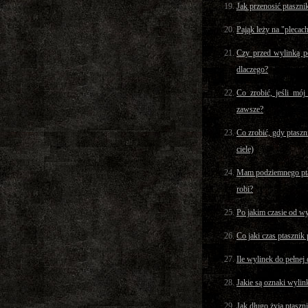
Jak przenosić ptaszni
Pająk leży na "plecach
Czy przed wylinką p
dlaczego?
Co zrobić, jeśli mój
zawsze?
Co zrobić, gdy ptaszn
ciele)
Mam podziemnego ptas
robi?
Po jakim czasie od w
Co jaki czas ptasznik
Ile wylinek do pełnej 
Jakie są oznaki wylin
Jak długo żyją ptaszni