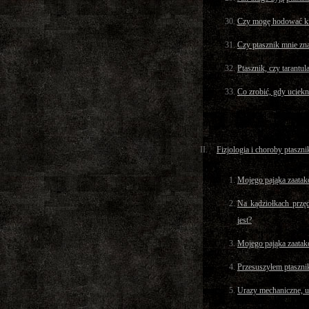
Czy mogę hodować ki
Czy ptasznik mnie zn
Ptasznik, czy tarantul
Co zrobić, gdy uciekn
Fizjologia i choroby ptaszn
Mojego pająka zaatako
Na kądziołkach przę
jest?
Mojego pająka zaatako
Przesuszyłem ptaszni
Urazy mechaniczne, u