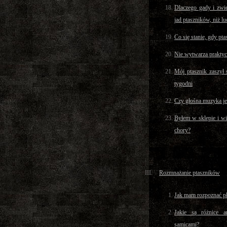
Dlaczego gady i zwie
jad ptaszników, niż lu
Co się stanie, gdy pt
Nie wytwarza praktyc
Mój ptasznik zaszył 
tygodni
Czy głośna muzyka jes
Byłem w sklepie i wi
chory?
Rozmnażanie ptaszników
Jak mam rozpoznać pł
Jakie są różnice 
samicami?