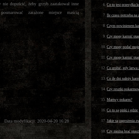
y nie dopuścić, żeby grzyb zaatakował inne
Co to jest przesyłka 
 posmarować zarażone miejsce maścią
Ile czasu potrzeba na
Czym powinienem kar
Czy mogę karmić ptas
Czy mogę podać moje
Czy mogę karmić ptas
Co zrobić, gdy larwa 
Co ile dni należy kar
Czy resztki pokarmowe
Martwy pokarm?
Co to są pinki i gdzie
Jakie są zagrożenia z
Data modyfikacji: 2020-04-20 16:28
Czy można brać ptasz