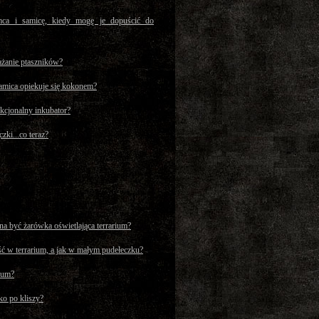
ca i samicę, kiedy mogę je dopuścić do
ażanie ptaszników?
amica opiekuje się kokonem?
kcjonalny inkubator?
zki...co teraz?
na być żarówka oświetlająca terrarium?
ść w terrarium, a jak w małym pudełeczku?
rium?
ko po kliszy?