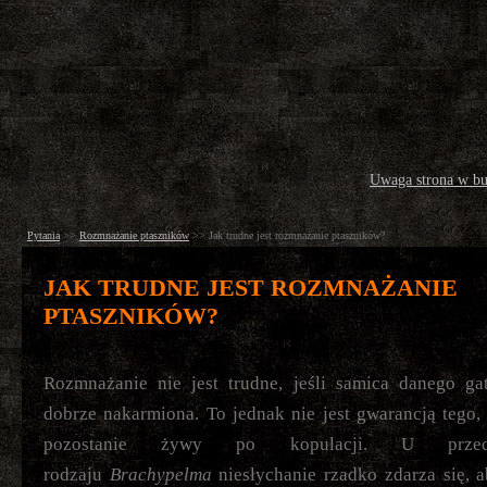
Uwaga strona w b
Pytania
>>
Rozmnażanie ptaszników
>>
Jak trudne jest rozmnażanie ptaszników?
JAK TRUDNE JEST ROZMNAŻANIE
PTASZNIKÓW?
Rozmnażanie nie jest trudne, jeśli samica danego ga
dobrze nakarmiona. To jednak nie jest gwarancją tego,
pozostanie żywy po kopulacji. U przedst
rodzaju
Brachypelma
niesłychanie rzadko zdarza się, 