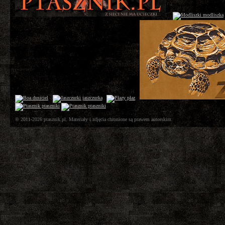
© 2011-2026 ptasznik.pl. Materiały i zdjęcia chronione są prawem autorskim.