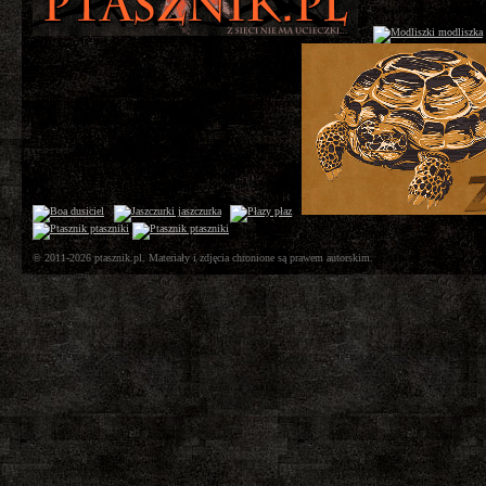
© 2011-2026 ptasznik.pl. Materiały i zdjęcia chronione są prawem autorskim.