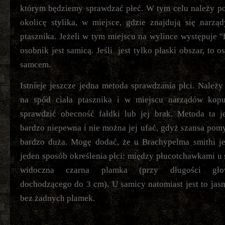
którym będziemy sprawdzać płeć. W tym celu należy p
okolicę stylika, w miejsce, gdzie znajdują się narzą
ptasznika. Jeżeli w tym miejscu na wylince występuje "f
osobnik jest samicą. Jeśli jest tylko płaski obszar, to o
samcem.
Istnieje jeszcze jedna metoda sprawdzania płci. Należy
na spód ciała ptasznika i w miejscu narządów kopu
sprawdzić obecność fałdki lub jej brak. Metoda ta j
bardzo niepewna i nie można jej ufać, gdyż szansa pomył
bardzo duża. Mogę dodać, że u Brachypelma smithi je
jeden sposób określenia płci: między płucotchawkami u 
widoczna czarna plamka (przy długości głow
dochodzącego do 3 cm). U samicy natomiast jest to jasn
bez żadnych plamek.