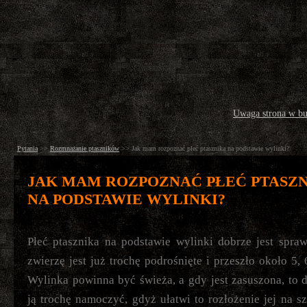
Uwaga strona w b
Pytania
>>
Rozmnażanie ptaszników
>>
Jak mam rozpoznać płeć ptasznika na podstawie wylinki?
JAK MAM ROZPOZNAĆ PŁEĆ PTASZ
NA PODSTAWIE WYLINKI?
Płeć ptasznika na podstawie wylinki dobrze jest spra
zwierzę jest już trochę podrośnięte i przeszło około 5, 
Wylinka powinna być świeża, a gdy jest zasuszona, to d
ją trochę namoczyć, gdyż ułatwi to rozłożenie jej na sz